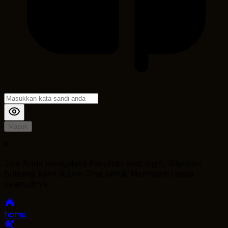
Masuk
*
Jika Anda mengalami Kesulitan saat login, Silahkan
hubungi kami di Live Chat untuk Membantu anda
selanjutnya
home