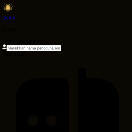
Daftar
login
Nama pengguna
Kata sandi