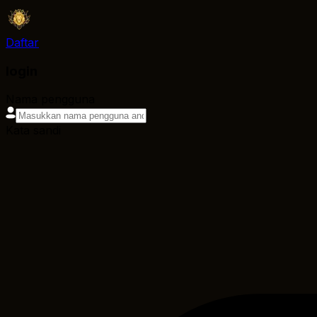
Daftar
login
Nama pengguna
Kata sandi