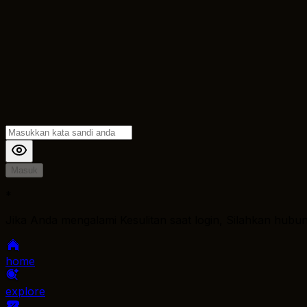
Masuk
*
Jika Anda mengalami Kesulitan saat login, Silahkan hubu
home
explore