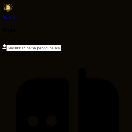
Daftar
login
Nama pengguna
Kata sandi