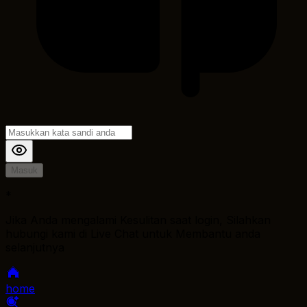
Masuk
*
Jika Anda mengalami Kesulitan saat login, Silahkan
hubungi kami di Live Chat untuk Membantu anda
selanjutnya
home