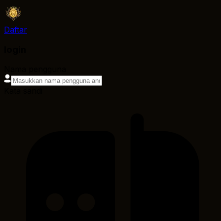
Daftar
login
Nama pengguna
Kata sandi