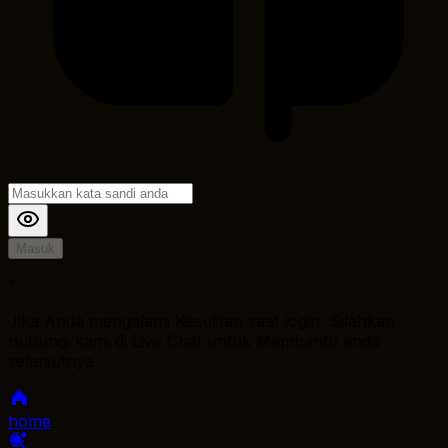
Masuk
*
Jika Anda mengalami Kesulitan saat login, Silahkan
hubungi kami di Live Chat untuk Membantu anda
selanjutnya
home