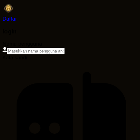
Daftar
login
Nama pengguna
Kata sandi