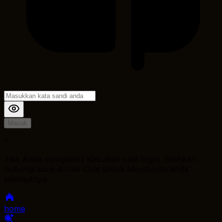
Masuk
*
Jika Anda mengalami Kesulitan saat login, Silahkan
hubungi kami di Live Chat untuk Membantu anda
selanjutnya
home