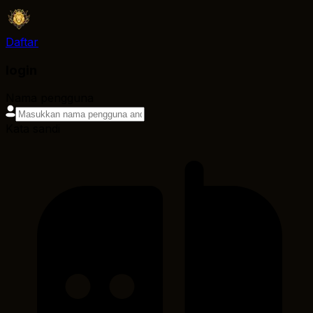
Daftar
login
Nama pengguna
Kata sandi