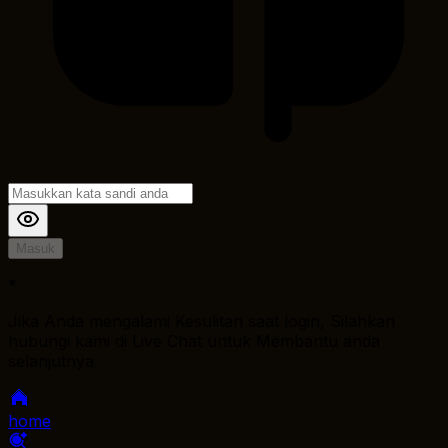
Masuk
*
Jika Anda mengalami Kesulitan saat login, Silahkan
hubungi kami di Live Chat untuk Membantu anda
selanjutnya
home