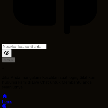
Masuk
*
Jika Anda mengalami Kesulitan saat login, Silahkan
hubungi kami di Live Chat untuk Membantu anda
selanjutnya
home