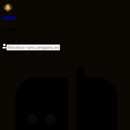
Daftar
login
Nama pengguna
Kata sandi