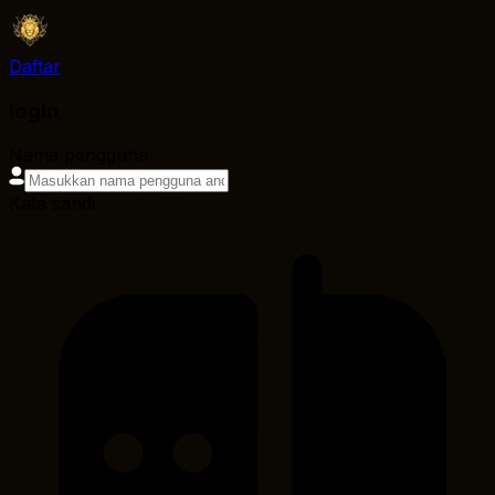
Daftar
login
Nama pengguna
Kata sandi