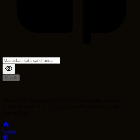
Masuk
*
Jika Anda mengalami Kesulitan saat login, Silahkan
hubungi kami di Live Chat untuk Membantu anda
selanjutnya
home