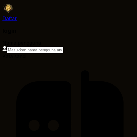
Daftar
login
Nama pengguna
Kata sandi