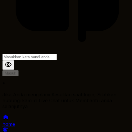
Masuk
*
Jika Anda mengalami Kesulitan saat login, Silahkan
hubungi kami di Live Chat untuk Membantu anda
selanjutnya
home