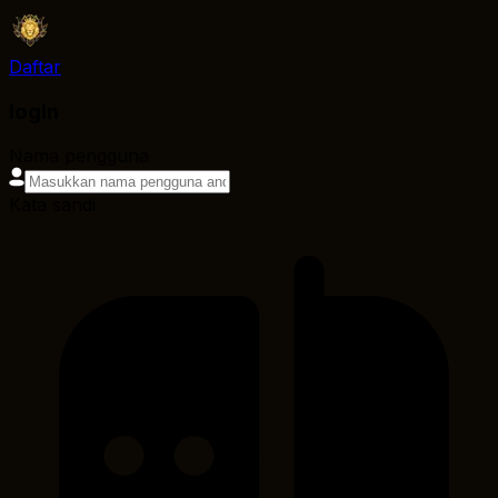
Daftar
login
Nama pengguna
Kata sandi