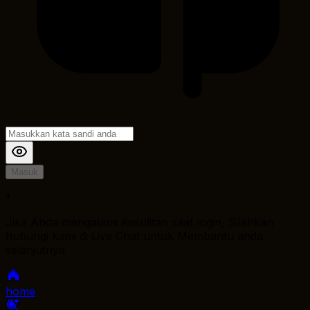
Masuk
*
Jika Anda mengalami Kesulitan saat login, Silahkan
hubungi kami di Live Chat untuk Membantu anda
selanjutnya
home