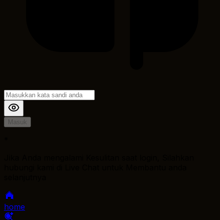
Masuk
*
Jika Anda mengalami Kesulitan saat login, Silahkan
hubungi kami di Live Chat untuk Membantu anda
selanjutnya
home