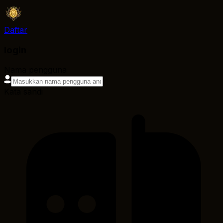
Daftar
login
Nama pengguna
Kata sandi