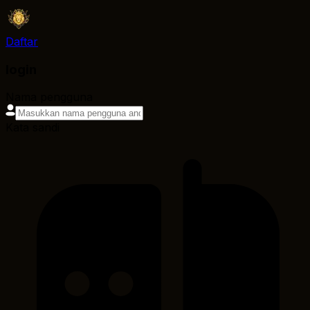
Daftar
login
Nama pengguna
Kata sandi