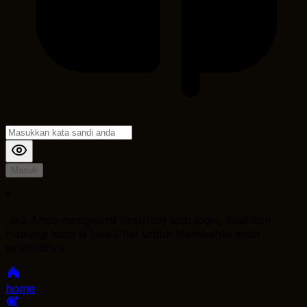
Masuk
*
Jika Anda mengalami Kesulitan saat login, Silahkan
hubungi kami di Live Chat untuk Membantu anda
selanjutnya
home