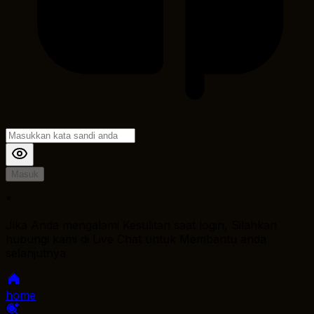
Masuk
*
Jika Anda mengalami Kesulitan saat login, Silahkan
hubungi kami di Live Chat untuk Membantu anda
selanjutnya
home