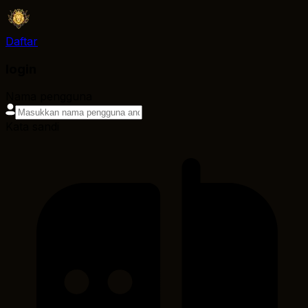
Daftar
login
Nama pengguna
Kata sandi