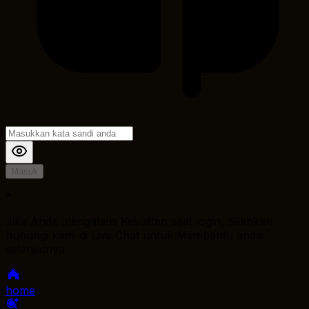
Masuk
*
Jika Anda mengalami Kesulitan saat login, Silahkan
hubungi kami di Live Chat untuk Membantu anda
selanjutnya
home