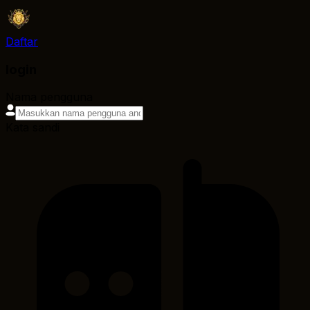
Daftar
login
Nama pengguna
Kata sandi