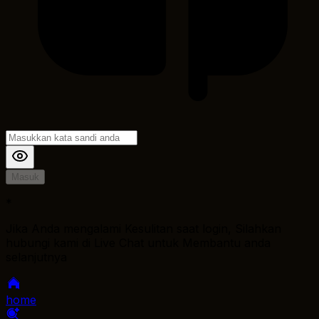
Masuk
*
Jika Anda mengalami Kesulitan saat login, Silahkan
hubungi kami di Live Chat untuk Membantu anda
selanjutnya
home