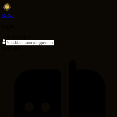
Daftar
login
Nama pengguna
Kata sandi