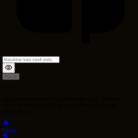
Masuk
*
Jika Anda mengalami Kesulitan saat login, Silahkan
hubungi kami di Live Chat untuk Membantu anda
selanjutnya
home