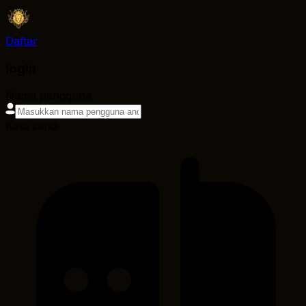
Daftar
login
Nama pengguna
Kata sandi