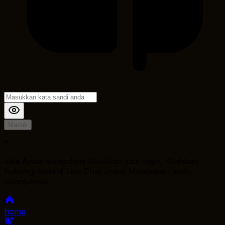
Masuk
*
Jika Anda mengalami Kesulitan saat login, Silahkan
hubungi kami di Live Chat untuk Membantu anda
selanjutnya
home