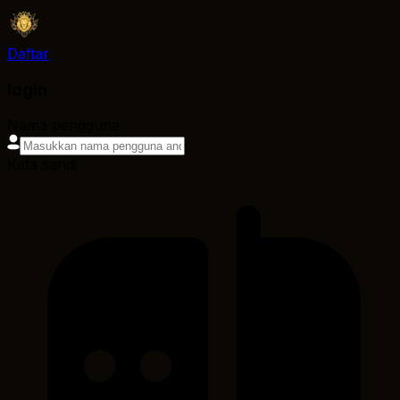
Daftar
login
Nama pengguna
Kata sandi