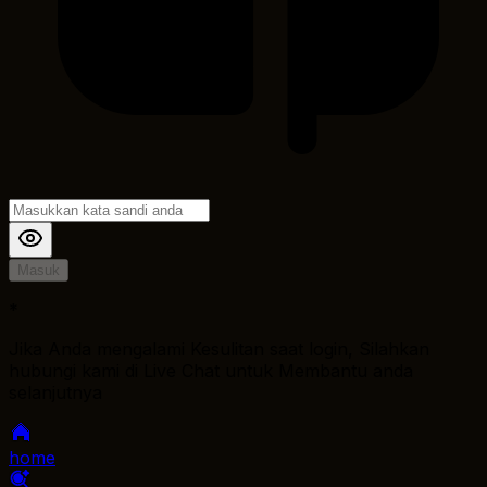
Masuk
*
Jika Anda mengalami Kesulitan saat login, Silahkan
hubungi kami di Live Chat untuk Membantu anda
selanjutnya
home