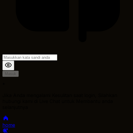
Masuk
*
Jika Anda mengalami Kesulitan saat login, Silahkan
hubungi kami di Live Chat untuk Membantu anda
selanjutnya
home