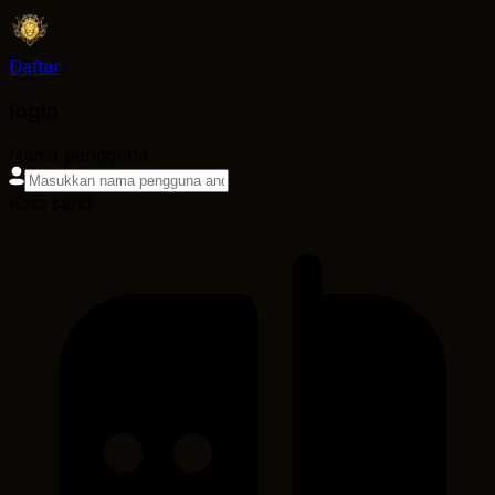
Daftar
login
Nama pengguna
Kata sandi