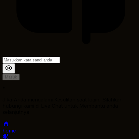
Masuk
*
Jika Anda mengalami Kesulitan saat login, Silahkan
hubungi kami di Live Chat untuk Membantu anda
selanjutnya
home