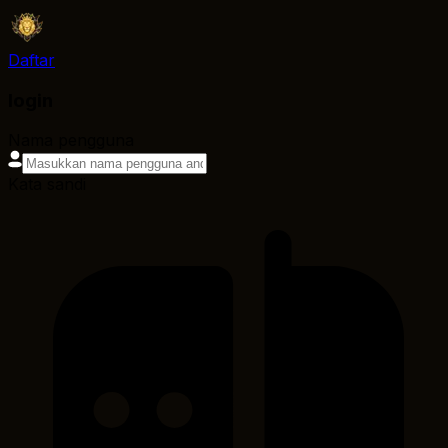
Daftar
login
Nama pengguna
Kata sandi