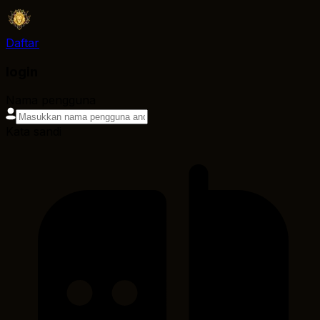
Daftar
login
Nama pengguna
Kata sandi