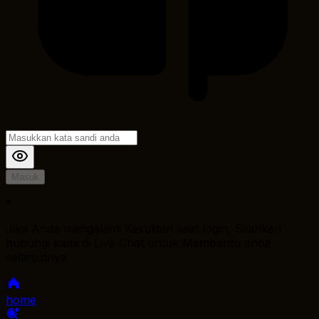
Masuk
*
Jika Anda mengalami Kesulitan saat login, Silahkan
hubungi kami di Live Chat untuk Membantu anda
selanjutnya
home