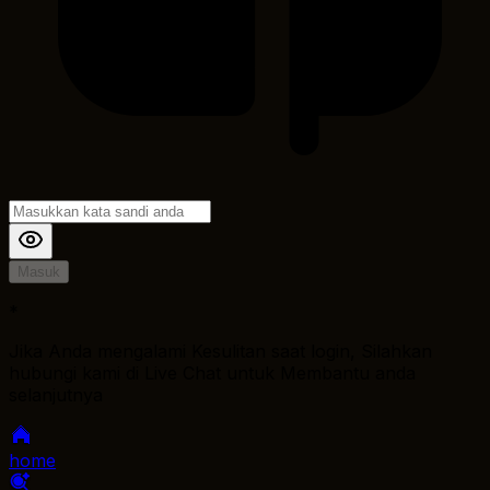
Masuk
*
Jika Anda mengalami Kesulitan saat login, Silahkan
hubungi kami di Live Chat untuk Membantu anda
selanjutnya
home