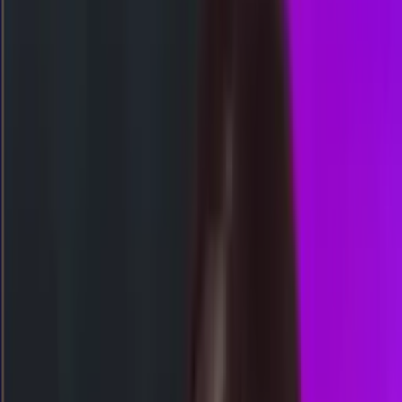
17.45
17.30
5
1
0
2
MP
2626
malibucitypools
Sabtu, 08 Agu
Buka
00.00