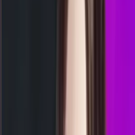
SS
1070
shanghai pools sore
Minggu, 09 Agu
Buka
15.15
15.00
8
9
7
1
LV
2627