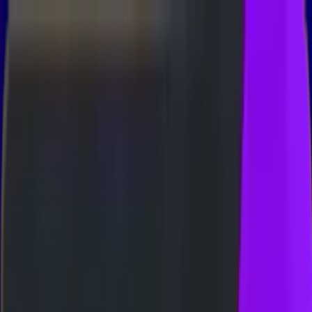
Whatsapp
Telegram
BUKTI WD
HBACK SPORTSBOOK 5%
BONUS ROLLINGAN
 SLOT
EVENT TANGKAP SCATTER
#3 BONUS