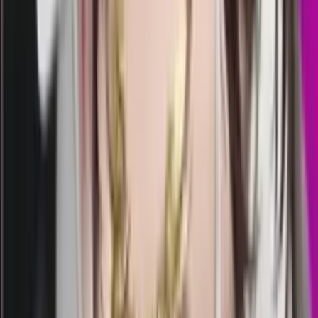
3
6
5
IE
1841
indiana evening
Minggu, 09 Agu
Buka
09.50
09.40
4
8
8
2
VN