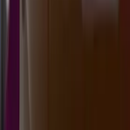
06.45
3
1
5
3
ME
1841
michigan evening
Minggu, 09 Agu
Buka
06.30
06.15
5