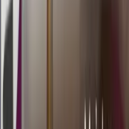
7
CF
1841
california
Minggu, 09 Agu
Buka
08.30
08.20
6
8
6
4
MC