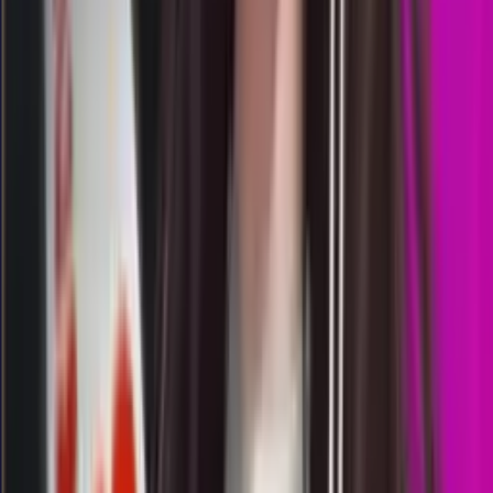
SP
1070
shanghai pools pagi
Minggu, 09 Agu
Buka
11.15
11.00
0
0
9
6
SZ
2627