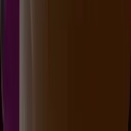
7
6
9
TV
1841
tennessee evening
Minggu, 09 Agu
Buka
06.30
06.00
8
4
4
1