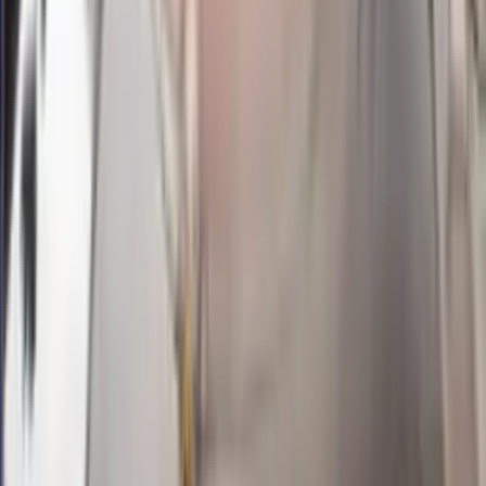
09.00
08.45
1
7
3
0
OK
2627
osaka lottery
Minggu, 09 Agu
Buka
09.00
08.50