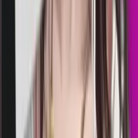
09.55
9
8
5
0
KC
2627
kentucky evening
Minggu, 09 Agu
Buka
10.00
09.45
8