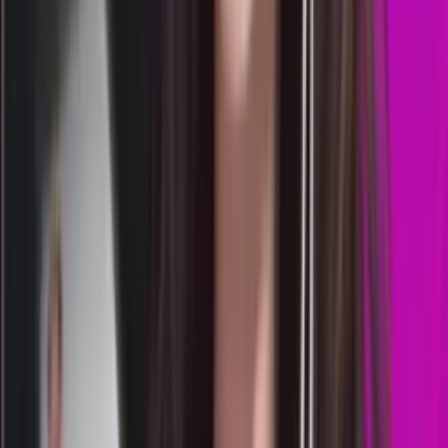
8
1
6
2
CM
2627
magnum cambodia
Minggu, 09 Agu
Buka
12.00
11.00
7
0
2
3