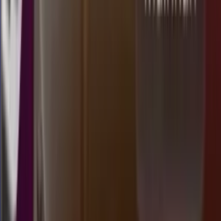
Buka
07.00
06.45
0
4
7
1
WE
2627
washington dc evening
Minggu, 09 Agu
Buka
07.00