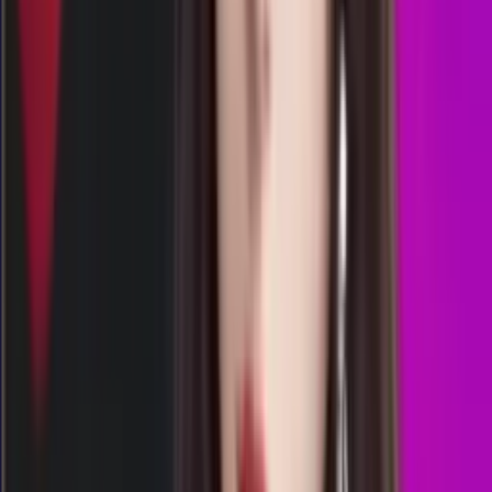
1828
totomacau 13:00 wib
Minggu, 09 Agu
Buka
13.15
13.00
7
5
4
5
CG
2627
chiangmai lottery