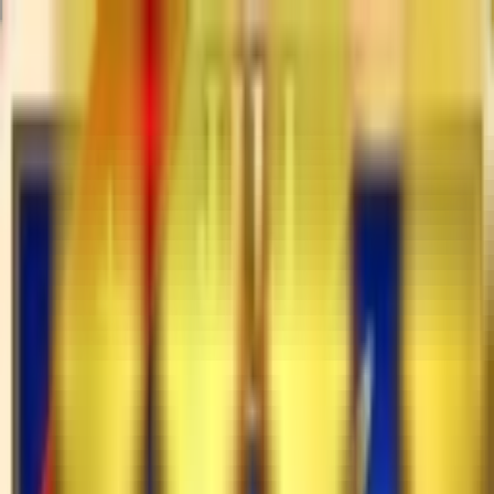
Daftar
Masuk
casino
Cari Permainan
limbo+
lightning roulette
fury of anubis
fire in the hole 3
plinko+
crash game
for you
slot
live casino
4
arcade
fishing
2820
645
111
35
Provider :
Jili
Filter :
TERKENAL
Chin Shi Huang
Jili