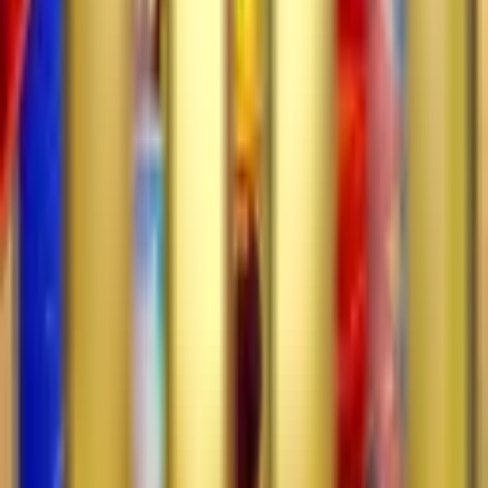
terbaru yang dapat digunakan kapan saja tanpa kendala.
Apa Itu Link Alternatif TSG4D?
Link alternatif TSG4D
adalah URL pengganti yang dibuat
khusus untuk memberikan akses langsung ke situs
utama meskipun domain aslinya sedang diblokir oleh
penyedia layanan internet. Dengan menggunakan link
alternatif resmi, member tidak perlu lagi repot
memasang VPN, mengganti DNS, atau menggunakan
aplikasi tambahan yang biasanya memperlambat
koneksi. Cukup klik link terbaru yang tersedia, Anda
sudah bisa langsung login maupun daftar akun TSG4D
dengan lancar.
Kenapa TSG4D Sering Terkena