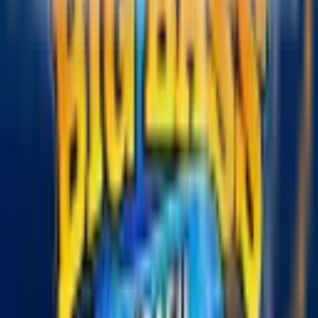
Tips Aman Bermain di TSG4D
Agar pengalaman Anda di TSG4D tetap menyenangkan,
perhatikan beberapa hal berikut:
- Selalu gunakan link alternatif resmi dari situs utama,
jangan dari pihak ketiga yang tidak dikenal.
- Jangan pernah membagikan username dan password
kepada siapa pun.
- Pastikan koneksi internet stabil sebelum melakukan
transaksi.
- Hubungi Live Chat TSG4D jika menemui kendala —
tersedia 24 jam nonstop.