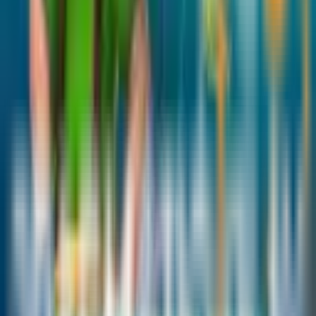
- Akses cepat tanpa VPN — koneksi tetap stabil dan
ringan
- Aman & resmi — semua link disediakan langsung oleh
tim TSG4D
- Mendukung semua provider — Telkomsel, IndiHome,
XL, Tri, Smartfren, Biznet
- Bisa diakses 24 jam — kapan pun Anda butuh login
atau transaksi
- Kompatibel di semua perangkat — Android, iOS, PC,
maupun tablet
Cara Mengakses TSG4D Saat
Diblokir