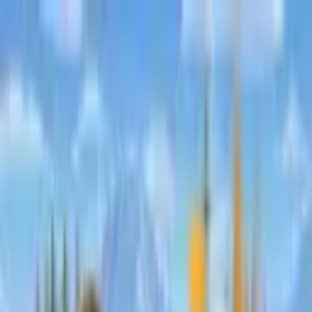
Daftar
Masuk
casino
Cari Permainan
plinko+
lightning roulette
all stars - world cup 2026
fury of anubis
crazy time
crash game
for you
slot
live casino
4
arcade
fishing
2820
645
111
35
Provider :
All
Clash of Clans Crash Mania SUPER RICH
SUPER RICH
Spaceman
Pragmatic Play
High Flyer
Pragmatic Play