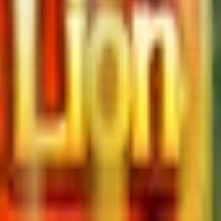
na berikut: