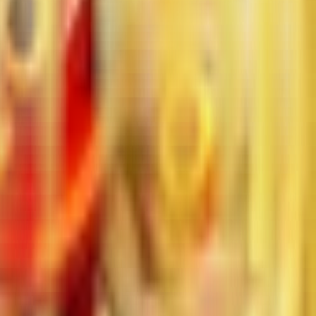
an menarik dengan sistem yang aman dan transparan.
 maupun sistem Nawala yang diterapkan oleh provider
 rutin menyediakan link alternatif terbaru yang dapat
skipun domain aslinya sedang diblokir oleh penyedia
anti DNS, atau menggunakan aplikasi tambahan yang
ftar akun TSG4D dengan lancar.