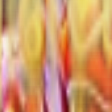
g populer di Indonesia yang menawarkan berbagai permain
ng kali terkendala oleh pemblokiran dari Internet Positif
i, dan Smartfren. Untuk mengatasi hal ini, tim TSG4D secara
khusus untuk memberikan akses langsung ke situs utama me
esmi, member tidak perlu lagi repot memasang VPN, mengg
 yang tersedia, Anda sudah bisa langsung login maupun da
nternet Positif?