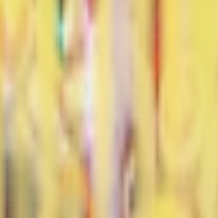
nternet Positif Terbaru