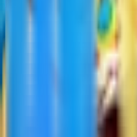
Spaceman
Pragmatic Play
XXXtreme Lightning Baccarat
Evolution Gaming
Speed Baccarat A
Evolution Gaming
Roulette 1
Pragmatic Play
Lightning Dragon Tiger
Evolution Gaming
Lightning Sic Bo
Evolution Gaming
Korean ONE Blackjack
Pragmatic Play
Game Terbaru
Lihat Semua
Color Game Bonanza
Pragmatic Play
Jade Legends
Pragmatic Play
Death Dominion
Pragmatic Play
Aztec Myth
Victory Ark Gaming
Three Egyptian Treasures
Victory Ark Gaming
Mahjong Self-Drawn Win 5
Victory Ark Gaming
Gates of Inca Queen
Victory Ark Gaming
Thor Deluxe
Victory Ark Gaming
Dragon & Lion Dance
Victory Ark Gaming
WILD QUEEN'S FORTUNE
Victory Ark Gaming
TSG4D Link Alternatif Anti I