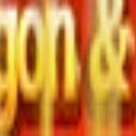
r
ul peringatan dari Internet Positif, ikuti langkah sederha
n ini.
word seperti biasa.
 dengan benar.
 e-wallet (DANA, OVO, GoPay, LinkAja), atau pulsa.