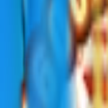
Clash of Clans Super Scatter SUPER RICH
SUPER RICH
Clash of Clans SUPER RICH
SUPER RICH
Clash of Clans Crash Mania SUPER RICH
SUPER RICH
Mahjong Ways
PG Soft
Mahjong Ways 2
PG Soft
Wild Bandito
PG Soft
Gates of Olympus Super Scatter
Pragmatic Play
Wild Bounty Showdown
PG Soft
Rekomendasi
Lihat Semua
All Stars - World Cup 2026
Eclipse Studio
Crazy Time
Evolution Gaming
Limbo+
Pragmatic Play
Koi Gate
Habanero
Clash of Clans SUPER RICH
SUPER RICH
Fury of Anubis
Pragmatic Play
Spire+
Pragmatic Play
Lightning Baccarat
Evolution Gaming
Super Sic Bo
Evolution Gaming
Tombstone Rip
No Limit City
Duck Hunters
No Limit City
Lightning Roulette
Evolution Gaming
Mines+
Pragmatic Play
Plinko+
Pragmatic Play