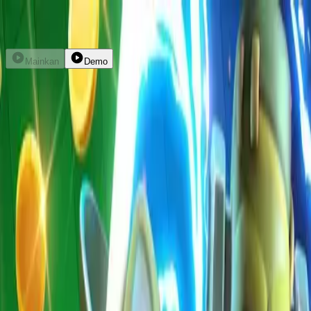
Daftar
Masuk
Mainkan
Demo
Clash of Clans Super Mines SUPER RICH
supercell
kembali
TSG4D Link Alternatif Anti
Internet Positif Terbaru
TSG4D
merupakan salah satu situs hiburan online
paling populer di Indonesia yang menawarkan berbagai
permainan menarik dengan sistem yang aman dan
transparan. Namun, seperti banyak situs lainnya, akses
ke TSG4D sering kali terkendala oleh pemblokiran dari
Internet Positif maupun sistem Nawala yang diterapkan
oleh provider internet di Indonesia seperti Telkomsel,
IndiHome, XL, Tri, dan Smartfren. Untuk mengatasi hal