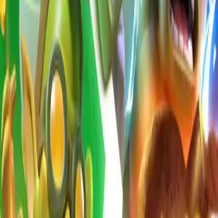
Kenapa TSG4D Sering Terkena
Blokir Internet Positif?
Pemblokiran oleh Internet Positif dilakukan secara
otomatis terhadap berbagai domain yang dianggap
masuk dalam kategori tertentu oleh Kemenkominfo. Hal
ini menyebabkan domain utama TSG4D sewaktu-waktu
tidak dapat dibuka melalui browser biasa. Untuk menjaga
kenyamanan member, tim TSG4D rutin memperbarui
link alternatif setiap kali domain utama terkena imbas.
Dengan begitu, aktivitas Anda di TSG4D tidak akan
terhenti.
Keunggulan Menggunakan Link
Alternatif TSG4D Terbaru