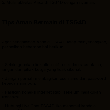
5. Mulai aktivitas Anda di TSG4D dengan nyaman.
Tips Aman Bermain di TSG4D
Agar pengalaman Anda di TSG4D tetap menyenangkan,
perhatikan beberapa hal berikut:
- Selalu gunakan link alternatif resmi dari situs utama,
jangan dari pihak ketiga yang tidak dikenal.
- Jangan pernah membagikan username dan password
kepada siapa pun.
- Pastikan koneksi internet stabil sebelum melakukan
transaksi.
- Hubungi Live Chat TSG4D jika menemui kendala —