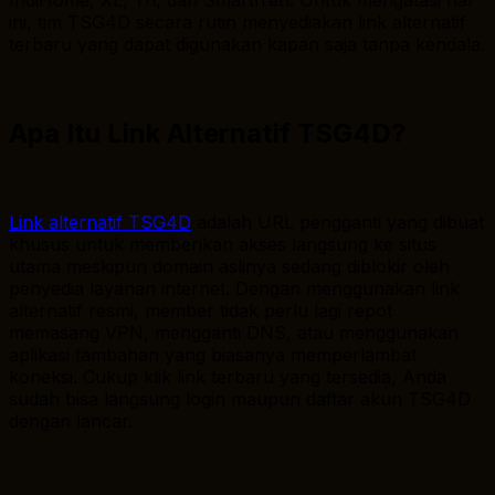
ini, tim TSG4D secara rutin menyediakan link alternatif
terbaru yang dapat digunakan kapan saja tanpa kendala.
Apa Itu Link Alternatif TSG4D?
Link alternatif TSG4D
adalah URL pengganti yang dibuat
khusus untuk memberikan akses langsung ke situs
utama meskipun domain aslinya sedang diblokir oleh
penyedia layanan internet. Dengan menggunakan link
alternatif resmi, member tidak perlu lagi repot
memasang VPN, mengganti DNS, atau menggunakan
aplikasi tambahan yang biasanya memperlambat
koneksi. Cukup klik link terbaru yang tersedia, Anda
sudah bisa langsung login maupun daftar akun TSG4D
dengan lancar.