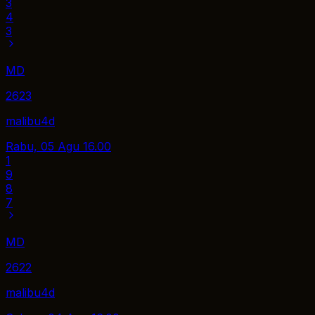
3
4
3
MD
2623
malibu4d
Rabu, 05 Agu
16.00
1
9
8
7
MD
2622
malibu4d