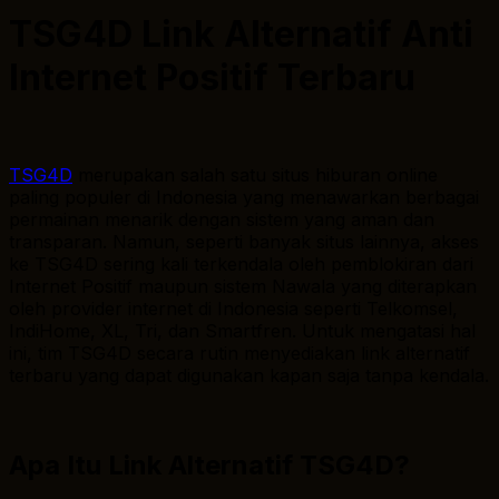
TSG4D Link Alternatif Anti
Internet Positif Terbaru
TSG4D
merupakan salah satu situs hiburan online
paling populer di Indonesia yang menawarkan berbagai
permainan menarik dengan sistem yang aman dan
transparan. Namun, seperti banyak situs lainnya, akses
ke TSG4D sering kali terkendala oleh pemblokiran dari
Internet Positif maupun sistem Nawala yang diterapkan
oleh provider internet di Indonesia seperti Telkomsel,
IndiHome, XL, Tri, dan Smartfren. Untuk mengatasi hal
ini, tim TSG4D secara rutin menyediakan link alternatif
terbaru yang dapat digunakan kapan saja tanpa kendala.
Apa Itu Link Alternatif TSG4D?