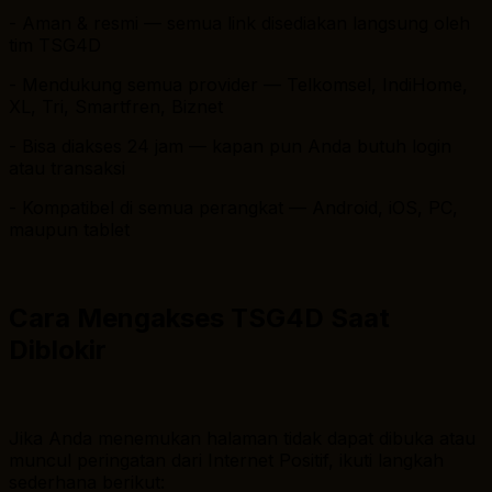
- Aman & resmi — semua link disediakan langsung oleh
tim TSG4D
- Mendukung semua provider — Telkomsel, IndiHome,
XL, Tri, Smartfren, Biznet
- Bisa diakses 24 jam — kapan pun Anda butuh login
atau transaksi
- Kompatibel di semua perangkat — Android, iOS, PC,
maupun tablet
Cara Mengakses TSG4D Saat
Diblokir
Jika Anda menemukan halaman tidak dapat dibuka atau
muncul peringatan dari Internet Positif, ikuti langkah
sederhana berikut: