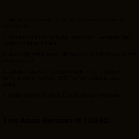
1. Klik tombol link alternatif TSG4D yang tersedia di
halaman ini.
2. Setelah halaman terbuka, masukkan username dan
password seperti biasa.
3. Jika ingin daftar baru, klik tombol DAFTAR dan isi data
dengan benar.
4. Lakukan deposit melalui metode pilihan: transfer
bank, e-wallet (DANA, OVO, GoPay, LinkAja), atau
pulsa.
5. Mulai aktivitas Anda di TSG4D dengan nyaman.
Tips Aman Bermain di TSG4D