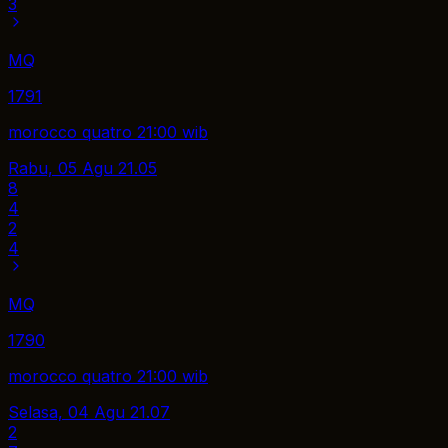
3
MQ
1791
morocco quatro 21:00 wib
Rabu, 05 Agu
21.05
8
4
2
4
MQ
1790
morocco quatro 21:00 wib
Selasa, 04 Agu
21.07
2