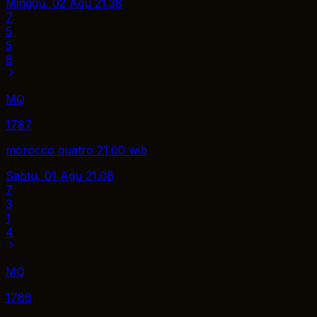
Minggu, 02 Agu
21.38
7
5
5
8
MQ
1787
morocco quatro 21:00 wib
Sabtu, 01 Agu
21.08
7
3
1
4
MQ
1786