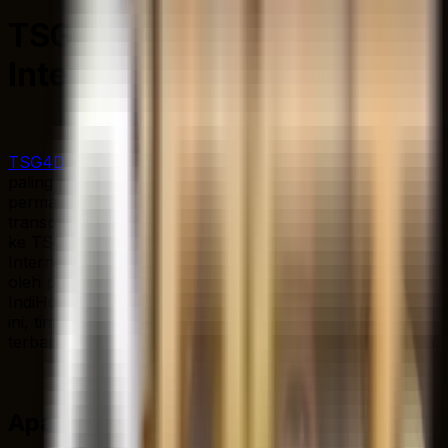
TSG4D Link Alternatif Anti
Internet Positif Terbaru
TSG4D
merupakan salah satu situs hiburan online
paling populer di Indonesia yang menawarkan berbagai
permainan menarik dengan sistem yang aman dan
transparan. Namun, seperti banyak situs lainnya, akses
ke TSG4D sering kali terkendala oleh pemblokiran dari
Internet Positif maupun sistem Nawala yang diterapkan
oleh provider internet di Indonesia seperti Telkomsel,
IndiHome, XL, Tri, dan Smartfren. Untuk mengatasi hal
ini, tim TSG4D secara rutin menyediakan link alternatif
terbaru yang dapat digunakan kapan saja tanpa kendala.
Apa Itu Link Alternatif TSG4D?