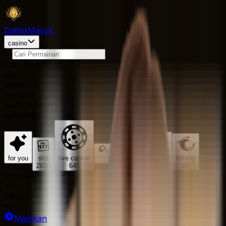
Daftar
Masuk
casino
Cari Permainan
spire+
plinko+
koi gate
duck hunters
lightning baccarat
crash game
for you
slot
live casino
4
arcade
fishing
2820
645
111
35
Provider :
EBet
Filter :
TERKENAL
Mainkan