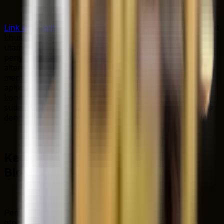
Link alternatif TSG4D
adalah URL pengganti yang dibuat
khusus untuk memberikan akses langsung ke situs
utama meskipun domain aslinya sedang diblokir oleh
penyedia layanan internet. Dengan menggunakan link
alternatif resmi, member tidak perlu lagi repot
memasang VPN, mengganti DNS, atau menggunakan
aplikasi tambahan yang biasanya memperlambat
koneksi. Cukup klik link terbaru yang tersedia, Anda
sudah bisa langsung login maupun daftar akun TSG4D
dengan lancar.
Kenapa TSG4D Sering Terkena
Blokir Internet Positif?
Pemblokiran oleh Internet Positif dilakukan secara
otomatis terhadap berbagai domain yang dianggap