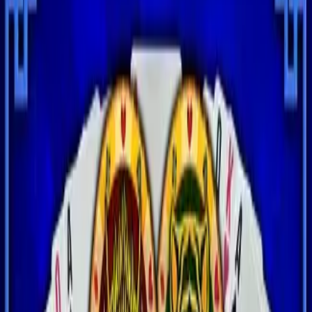
ini, tim TSG4D secara rutin menyediakan link alternatif
terbaru yang dapat digunakan kapan saja tanpa kendala.
Apa Itu Link Alternatif TSG4D?
Link alternatif TSG4D
adalah URL pengganti yang dibuat
khusus untuk memberikan akses langsung ke situs
utama meskipun domain aslinya sedang diblokir oleh
penyedia layanan internet. Dengan menggunakan link
alternatif resmi, member tidak perlu lagi repot
memasang VPN, mengganti DNS, atau menggunakan
aplikasi tambahan yang biasanya memperlambat
koneksi. Cukup klik link terbaru yang tersedia, Anda
sudah bisa langsung login maupun daftar akun TSG4D
dengan lancar.