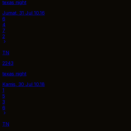
texas night
Jumat, 31 Jul
10.16
6
4
7
2
TN
2243
texas night
Kamis, 30 Jul
10.18
1
5
3
6
TN