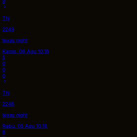
9
TN
2249
texas night
Kamis, 06 Agu
10.18
5
0
0
0
TN
2248
texas night
Rabu, 05 Agu
10.18
8