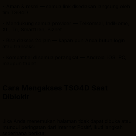
- Aman & resmi — semua link disediakan langsung oleh
tim TSG4D
- Mendukung semua provider — Telkomsel, IndiHome,
XL, Tri, Smartfren, Biznet
- Bisa diakses 24 jam — kapan pun Anda butuh login
atau transaksi
- Kompatibel di semua perangkat — Android, iOS, PC,
maupun tablet
Cara Mengakses TSG4D Saat
Diblokir
Jika Anda menemukan halaman tidak dapat dibuka atau
muncul peringatan dari Internet Positif, ikuti langkah
sederhana berikut: