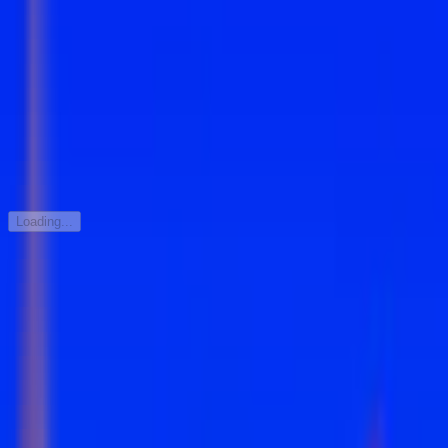
Aces and Eights 1 Hand
Habanero
Aces and Eights 100 Hand
Habanero
All American Poker 1 Hand
Habanero
All American Poker 10 Hand
Habanero
All American Poker 5 Hand
Habanero
All American Poker 100 Hand
Habanero
All American Poker 50 Hand
Habanero
Bonus Deuces Wild 1 Hand
Habanero
Bonus Deuces Wild 10 Hand
Habanero
Bonus Deuces Wild 5 Hand
Habanero
Bonus Poker 1 Hand
Habanero
Loading...
24
/
62
Game
Page
1
of
3
TSG4D Link Alternatif Anti
Internet Positif Terbaru