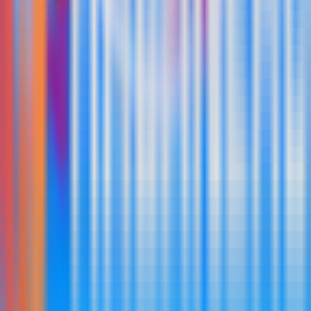
password seperti biasa.
3. Jika ingin daftar baru, klik tombol DAFTAR dan isi data
dengan benar.
4. Lakukan deposit melalui metode pilihan: transfer
bank, e-wallet (DANA, OVO, GoPay, LinkAja), atau
pulsa.
5. Mulai aktivitas Anda di TSG4D dengan nyaman.
Tips Aman Bermain di TSG4D
Agar pengalaman Anda di TSG4D tetap menyenangkan,
perhatikan beberapa hal berikut:
- Selalu gunakan link alternatif resmi dari situs utama,