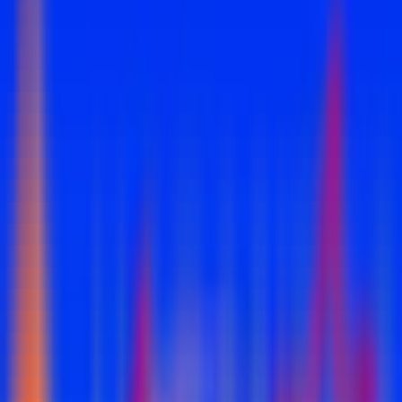
TSG4D
merupakan salah satu situs hiburan online
paling populer di Indonesia yang menawarkan berbagai
permainan menarik dengan sistem yang aman dan
transparan. Namun, seperti banyak situs lainnya, akses
ke TSG4D sering kali terkendala oleh pemblokiran dari
Internet Positif maupun sistem Nawala yang diterapkan
oleh provider internet di Indonesia seperti Telkomsel,
IndiHome, XL, Tri, dan Smartfren. Untuk mengatasi hal
ini, tim TSG4D secara rutin menyediakan link alternatif
terbaru yang dapat digunakan kapan saja tanpa kendala.
Apa Itu Link Alternatif TSG4D?
Link alternatif TSG4D
adalah URL pengganti yang dibuat
khusus untuk memberikan akses langsung ke situs
utama meskipun domain aslinya sedang diblokir oleh
penyedia layanan internet. Dengan menggunakan link