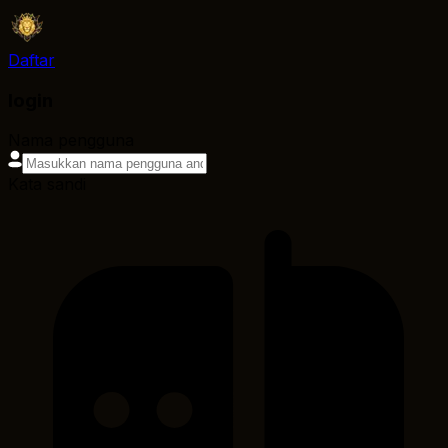
Daftar
login
Nama pengguna
Kata sandi