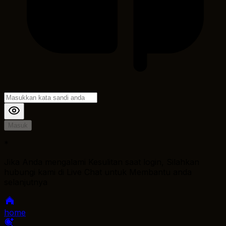
Masuk
*
Jika Anda mengalami Kesulitan saat login, Silahkan
hubungi kami di Live Chat untuk Membantu anda
selanjutnya
home