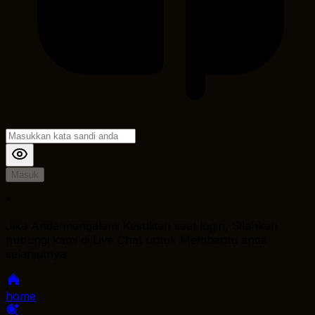
Masuk
*
Jika Anda mengalami Kesulitan saat login, Silahkan
hubungi kami di Live Chat untuk Membantu anda
selanjutnya
home