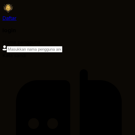
Daftar
login
Nama pengguna
Kata sandi