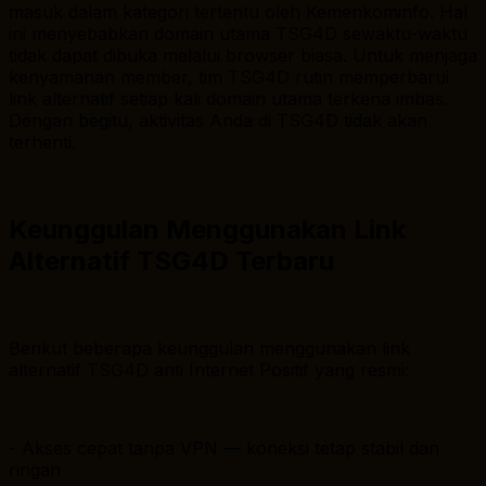
masuk dalam kategori tertentu oleh Kemenkominfo. Hal
ini menyebabkan domain utama TSG4D sewaktu-waktu
tidak dapat dibuka melalui browser biasa. Untuk menjaga
kenyamanan member, tim TSG4D rutin memperbarui
link alternatif setiap kali domain utama terkena imbas.
Dengan begitu, aktivitas Anda di TSG4D tidak akan
terhenti.
Keunggulan Menggunakan Link
Alternatif TSG4D Terbaru
Berikut beberapa keunggulan menggunakan link
alternatif TSG4D anti Internet Positif yang resmi:
- Akses cepat tanpa VPN — koneksi tetap stabil dan
ringan