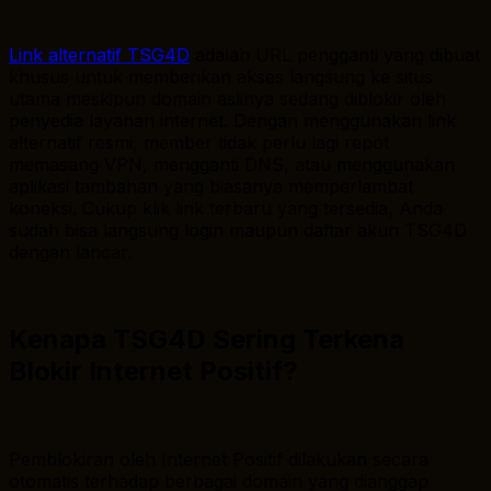
Link alternatif TSG4D
adalah URL pengganti yang dibuat
khusus untuk memberikan akses langsung ke situs
utama meskipun domain aslinya sedang diblokir oleh
penyedia layanan internet. Dengan menggunakan link
alternatif resmi, member tidak perlu lagi repot
memasang VPN, mengganti DNS, atau menggunakan
aplikasi tambahan yang biasanya memperlambat
koneksi. Cukup klik link terbaru yang tersedia, Anda
sudah bisa langsung login maupun daftar akun TSG4D
dengan lancar.
Kenapa TSG4D Sering Terkena
Blokir Internet Positif?
Pemblokiran oleh Internet Positif dilakukan secara
otomatis terhadap berbagai domain yang dianggap