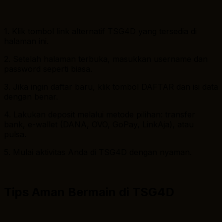
1. Klik tombol link alternatif TSG4D yang tersedia di
halaman ini.
2. Setelah halaman terbuka, masukkan username dan
password seperti biasa.
3. Jika ingin daftar baru, klik tombol DAFTAR dan isi data
dengan benar.
4. Lakukan deposit melalui metode pilihan: transfer
bank, e-wallet (DANA, OVO, GoPay, LinkAja), atau
pulsa.
5. Mulai aktivitas Anda di TSG4D dengan nyaman.
Tips Aman Bermain di TSG4D