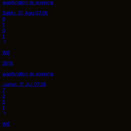
washington dc evening
Sabtu, 01 Agu
07.08
6
1
0
1
WE
2618
washington dc evening
Jumat, 31 Jul
07.08
7
3
5
1
WE