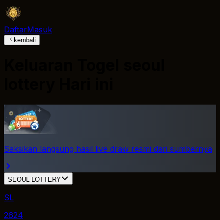
Daftar
Masuk
kembali
Keluaran Togel
seoul
lottery
Hari ini
Saksikan langsung hasil live draw resmi dari sumbernya
SEOUL LOTTERY
SL
2624