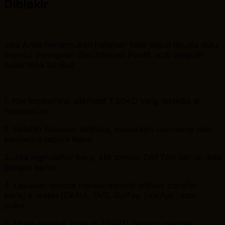
Diblokir
Jika Anda menemukan halaman tidak dapat dibuka atau
muncul peringatan dari Internet Positif, ikuti langkah
sederhana berikut:
1. Klik tombol link alternatif TSG4D yang tersedia di
halaman ini.
2. Setelah halaman terbuka, masukkan username dan
password seperti biasa.
3. Jika ingin daftar baru, klik tombol DAFTAR dan isi data
dengan benar.
4. Lakukan deposit melalui metode pilihan: transfer
bank, e-wallet (DANA, OVO, GoPay, LinkAja), atau
pulsa.
5. Mulai aktivitas Anda di TSG4D dengan nyaman.