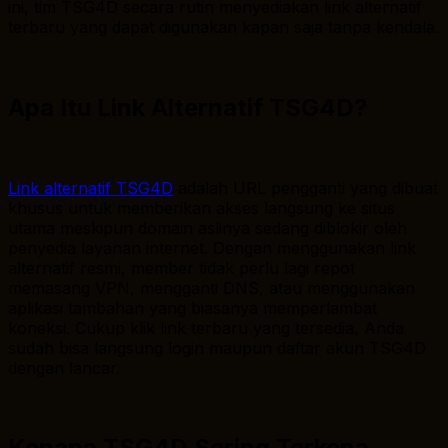
ini, tim TSG4D secara rutin menyediakan link alternatif
terbaru yang dapat digunakan kapan saja tanpa kendala.
Apa Itu Link Alternatif TSG4D?
Link alternatif TSG4D
adalah URL pengganti yang dibuat
khusus untuk memberikan akses langsung ke situs
utama meskipun domain aslinya sedang diblokir oleh
penyedia layanan internet. Dengan menggunakan link
alternatif resmi, member tidak perlu lagi repot
memasang VPN, mengganti DNS, atau menggunakan
aplikasi tambahan yang biasanya memperlambat
koneksi. Cukup klik link terbaru yang tersedia, Anda
sudah bisa langsung login maupun daftar akun TSG4D
dengan lancar.
Kenapa TSG4D Sering Terkena