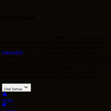
Kesimpulan
Pemblokiran oleh Internet Positif bukan lagi penghalang
untuk menikmati layanan TSG4D. Dengan tersedianya
link alternatif terbaru anti Nawala, member tetap bisa
login tsg4d
, daftar, dan melakukan transaksi tanpa
hambatan dari provider manapun. Pastikan Anda selalu
menggunakan link resmi yang diperbarui secara berkala
agar pengalaman bermain Anda tetap aman, cepat, dan
bebas blokir. Bookmark halaman ini agar Anda tidak
ketinggalan update link terbaru TSG4D setiap saat.
Lihat Semua
home
explore