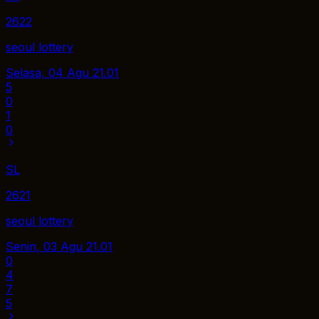
2622
seoul lottery
Selasa, 04 Agu
21.01
5
0
1
0
SL
2621
seoul lottery
Senin, 03 Agu
21.01
0
4
7
5