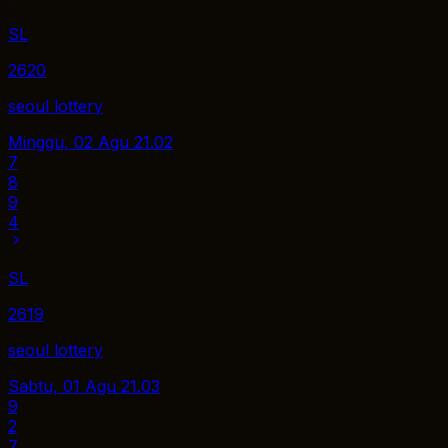
SL
2620
seoul lottery
Minggu, 02 Agu
21.02
7
8
9
4
SL
2619
seoul lottery
Sabtu, 01 Agu
21.03
9
2
7