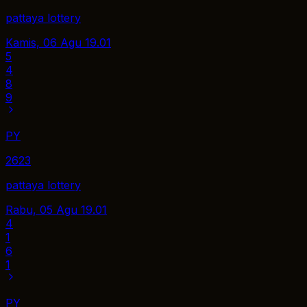
pattaya lottery
Kamis, 06 Agu
19.01
5
4
8
9
PY
2623
pattaya lottery
Rabu, 05 Agu
19.01
4
1
6
1
PY