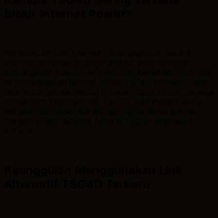
Blokir Internet Positif?
Pemblokiran oleh Internet Positif dilakukan secara
otomatis terhadap berbagai domain yang dianggap
masuk dalam kategori tertentu oleh Kemenkominfo. Hal
ini menyebabkan domain utama TSG4D sewaktu-waktu
tidak dapat dibuka melalui browser biasa. Untuk menjaga
kenyamanan member, tim TSG4D rutin memperbarui
link alternatif setiap kali domain utama terkena imbas.
Dengan begitu, aktivitas Anda di TSG4D tidak akan
terhenti.
Keunggulan Menggunakan Link
Alternatif TSG4D Terbaru