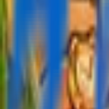
- Akses cepat tanpa VPN — koneksi tetap stabil dan ring
- Aman & resmi — semua link disediakan langsung oleh 
- Mendukung semua provider — Telkomsel, IndiHome, XL, 
- Bisa diakses 24 jam — kapan pun Anda butuh login atau
- Kompatibel di semua perangkat — Android, iOS, PC, ma
Cara Mengakses TSG4D Saat Dibloki
Jika Anda menemukan halaman tidak dapat dibuka atau munc
1. Klik tombol link alternatif TSG4D yang tersedia di halama
2. Setelah halaman terbuka, masukkan username dan pass