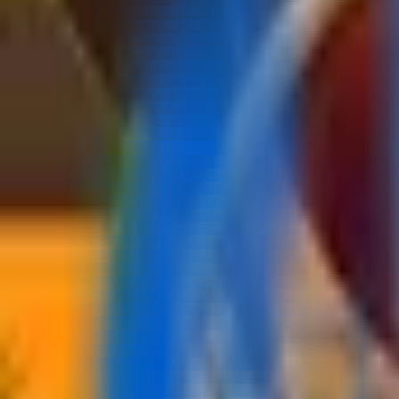
Jump For Richness
568WIN Games
Lucky Clover
568WIN Games
Pirate Treasure
568WIN Games
Golden Temple
568WIN Games
Wild West
568WIN Games
Good Luck
568WIN Games
Steam Punk
568WIN Games
Akira
568WIN Games
Highroad King
568WIN Games
God Of Wealth
568WIN Games
Journey To The West
568WIN Games
Three Kingdoms
568WIN Games
Happy Fruits
568WIN Games
Alice
568WIN Games
Safari
568WIN Games
Disco Jockey
568WIN Games
Lucky777
568WIN Games
Millionaire
568WIN Games
Fruit Ripe
568WIN Games
Money Tree
568WIN Games
Lucky Frog
568WIN Games
Sweet Love
568WIN Games
Crazy Bomb
568WIN Games