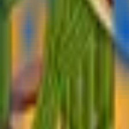
Kesimpulan
Pemblokiran oleh Internet Positif bukan lagi penghalang
tsg4d
, daftar, dan melakukan transaksi tanpa hambatan 
pengalaman bermain Anda tetap aman, cepat, dan bebas bl
Lihat Semua
home
explore
promo
dompet
livechat