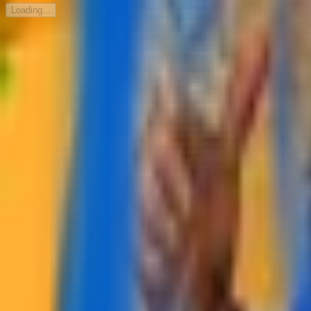
Loading...
24
/
112
Game
Page
1
of
5
TSG4D Link Alternatif Anti I
TSG4D
merupakan salah satu situs hiburan online palin
Namun, seperti banyak situs lainnya, akses ke TSG4D seri
internet di Indonesia seperti Telkomsel, IndiHome, XL, Tr
digunakan kapan saja tanpa kendala.
Apa Itu Link Alternatif TSG4D?