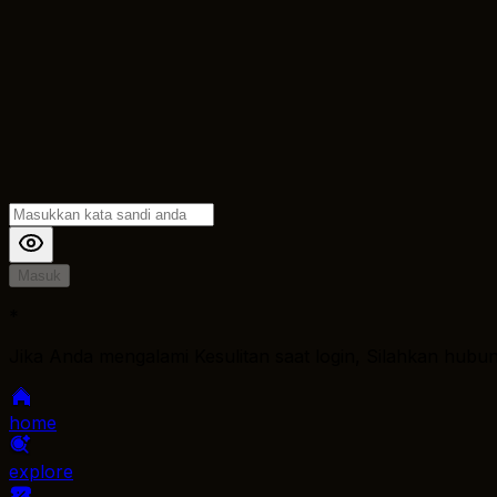
Masuk
*
Jika Anda mengalami Kesulitan saat login, Silahkan hubu
home
explore