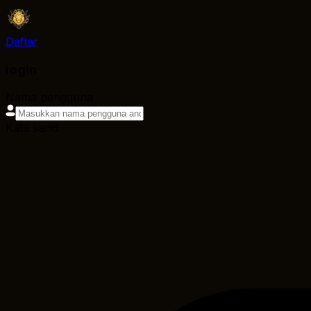
Daftar
login
Nama pengguna
Kata sandi