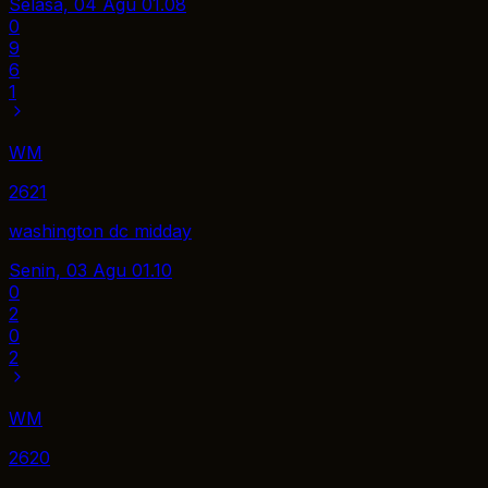
Selasa, 04 Agu
01.08
0
9
6
1
WM
2621
washington dc midday
Senin, 03 Agu
01.10
0
2
0
2
WM
2620