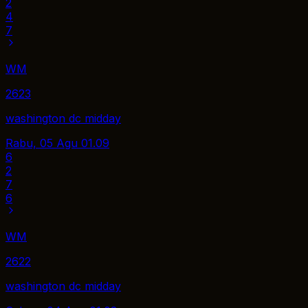
2
4
7
WM
2623
washington dc midday
Rabu, 05 Agu
01.09
6
2
7
6
WM
2622
washington dc midday