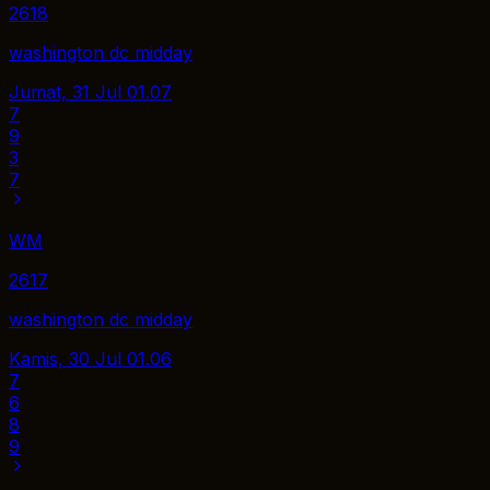
2618
washington dc midday
Jumat, 31 Jul
01.07
7
9
3
7
WM
2617
washington dc midday
Kamis, 30 Jul
01.06
7
6
8
9