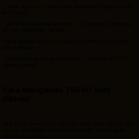
- Aman & resmi — semua link disediakan langsung oleh
tim TSG4D
- Mendukung semua provider — Telkomsel, IndiHome,
XL, Tri, Smartfren, Biznet
- Bisa diakses 24 jam — kapan pun Anda butuh login
atau transaksi
- Kompatibel di semua perangkat — Android, iOS, PC,
maupun tablet
Cara Mengakses TSG4D Saat
Diblokir
Jika Anda menemukan halaman tidak dapat dibuka atau
muncul peringatan dari Internet Positif, ikuti langkah
sederhana berikut: