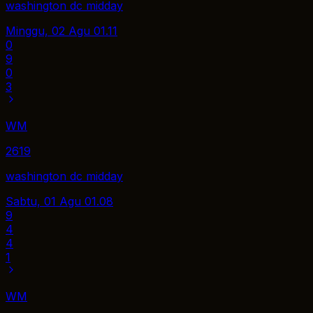
washington dc midday
Minggu, 02 Agu
01.11
0
9
0
3
WM
2619
washington dc midday
Sabtu, 01 Agu
01.08
9
4
4
1
WM