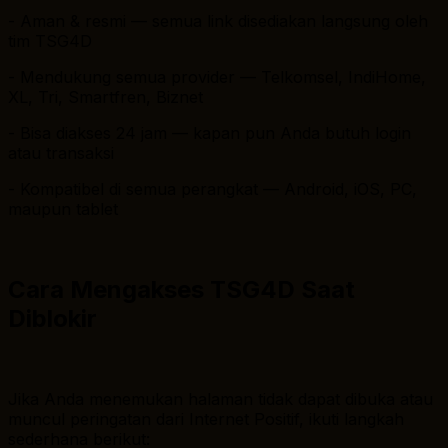
- Aman & resmi — semua link disediakan langsung oleh
tim TSG4D
- Mendukung semua provider — Telkomsel, IndiHome,
XL, Tri, Smartfren, Biznet
- Bisa diakses 24 jam — kapan pun Anda butuh login
atau transaksi
- Kompatibel di semua perangkat — Android, iOS, PC,
maupun tablet
Cara Mengakses TSG4D Saat
Diblokir
Jika Anda menemukan halaman tidak dapat dibuka atau
muncul peringatan dari Internet Positif, ikuti langkah
sederhana berikut: