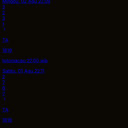
Minggu, 02 Agu
22.09
3
2
3
1
TA
1819
totomacau 22:00 wib
Sabtu, 01 Agu
22.11
2
7
6
7
TA
1818