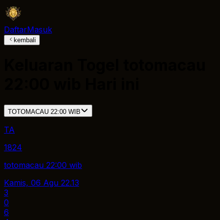
Daftar
Masuk
kembali
Keluaran Togel
totomacau
22:00 wib
Hari ini
TOTOMACAU 22:00 WIB
TA
1824
totomacau 22:00 wib
Kamis, 06 Agu
22.13
3
0
6