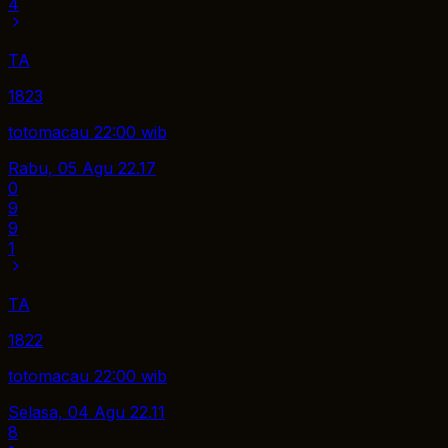
4
TA
1823
totomacau 22:00 wib
Rabu, 05 Agu
22.17
0
9
9
1
TA
1822
totomacau 22:00 wib
Selasa, 04 Agu
22.11
8