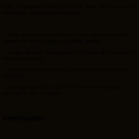
Agar pengalaman Anda di TSG4D tetap menyenangkan,
perhatikan beberapa hal berikut:
- Selalu gunakan link alternatif resmi dari situs utama,
jangan dari pihak ketiga yang tidak dikenal.
- Jangan pernah membagikan username dan password
kepada siapa pun.
- Pastikan koneksi internet stabil sebelum melakukan
transaksi.
- Hubungi Live Chat TSG4D jika menemui kendala —
tersedia 24 jam nonstop.
Kesimpulan