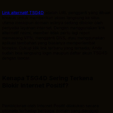
Link alternatif TSG4D
adalah URL pengganti yang dibuat
khusus untuk memberikan akses langsung ke situs
utama meskipun domain aslinya sedang diblokir oleh
penyedia layanan internet. Dengan menggunakan link
alternatif resmi, member tidak perlu lagi repot
memasang VPN, mengganti DNS, atau menggunakan
aplikasi tambahan yang biasanya memperlambat
koneksi. Cukup klik link terbaru yang tersedia, Anda
sudah bisa langsung login maupun daftar akun TSG4D
dengan lancar.
Kenapa TSG4D Sering Terkena
Blokir Internet Positif?
Pemblokiran oleh Internet Positif dilakukan secara
otomatis terhadap berbagai domain yang dianggap