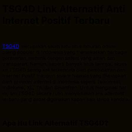
TSG4D Link Alternatif Anti
Internet Positif Terbaru
TSG4D
merupakan salah satu situs hiburan online
paling populer di Indonesia yang menawarkan berbagai
permainan menarik dengan sistem yang aman dan
transparan. Namun, seperti banyak situs lainnya, akses
ke TSG4D sering kali terkendala oleh pemblokiran dari
Internet Positif maupun sistem Nawala yang diterapkan
oleh provider internet di Indonesia seperti Telkomsel,
IndiHome, XL, Tri, dan Smartfren. Untuk mengatasi hal
ini, tim TSG4D secara rutin menyediakan link alternatif
terbaru yang dapat digunakan kapan saja tanpa kendala.
Apa Itu Link Alternatif TSG4D?