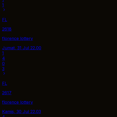
1
FL
2618
florence lottery
Jumat, 31 Jul
22.00
1
4
0
3
FL
2617
florence lottery
Kamis, 30 Jul
22.03
4