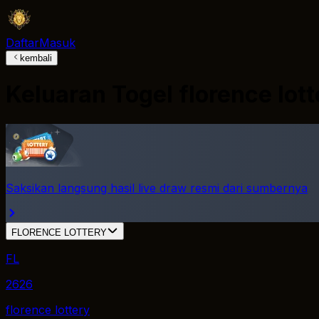
Daftar
Masuk
kembali
Keluaran Togel
florence lot
Saksikan langsung hasil live draw resmi dari sumbernya
FLORENCE LOTTERY
FL
2626
florence lottery