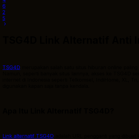
6
2
5
TSG4D Link Alternatif Anti I
TSG4D
merupakan salah satu situs hiburan online palin
Namun, seperti banyak situs lainnya, akses ke TSG4D seri
internet di Indonesia seperti Telkomsel, IndiHome, XL, Tr
digunakan kapan saja tanpa kendala.
Apa Itu Link Alternatif TSG4D?
Link alternatif TSG4D
adalah URL pengganti yang dibuat 