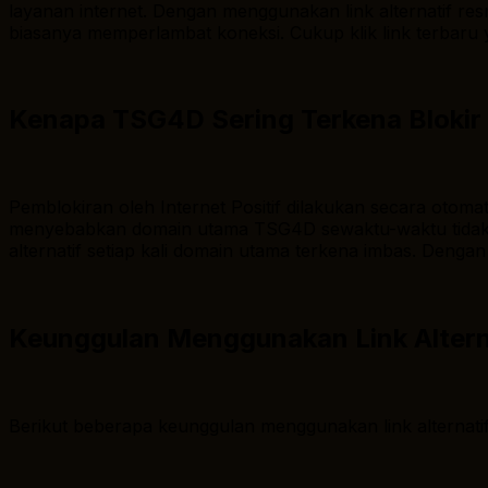
layanan internet. Dengan menggunakan link alternatif r
biasanya memperlambat koneksi. Cukup klik link terbaru
Kenapa TSG4D Sering Terkena Blokir I
Pemblokiran oleh Internet Positif dilakukan secara otom
menyebabkan domain utama TSG4D sewaktu-waktu tidak d
alternatif setiap kali domain utama terkena imbas. Dengan 
Keunggulan Menggunakan Link Altern
Berikut beberapa keunggulan menggunakan link alternatif 