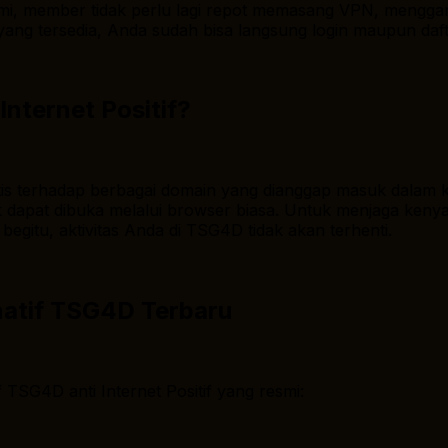
esmi, member tidak perlu lagi repot memasang VPN, mengg
 yang tersedia, Anda sudah bisa langsung login maupun da
nternet Positif?
atis terhadap berbagai domain yang dianggap masuk dalam k
apat dibuka melalui browser biasa. Untuk menjaga keny
begitu, aktivitas Anda di TSG4D tidak akan terhenti.
atif TSG4D Terbaru
TSG4D anti Internet Positif yang resmi: