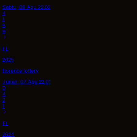
Sabtu, 08 Agu
22.02
4
1
8
9
FL
2625
florence lottery
Jumat, 07 Agu
22.01
0
4
2
1
FL
2624