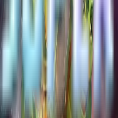
Link alternatif TSG4D
adalah URL pengganti yang dibuat
khusus untuk memberikan akses langsung ke situs
utama meskipun domain aslinya sedang diblokir oleh
penyedia layanan internet. Dengan menggunakan link
alternatif resmi, member tidak perlu lagi repot
memasang VPN, mengganti DNS, atau menggunakan
aplikasi tambahan yang biasanya memperlambat
koneksi. Cukup klik link terbaru yang tersedia, Anda
sudah bisa langsung login maupun daftar akun TSG4D
dengan lancar.
Kenapa TSG4D Sering Terkena
Blokir Internet Positif?
Pemblokiran oleh Internet Positif dilakukan secara
otomatis terhadap berbagai domain yang dianggap