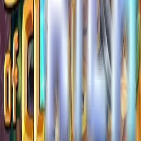
1. Klik tombol link alternatif TSG4D yang tersedia di
halaman ini.
2. Setelah halaman terbuka, masukkan username dan
password seperti biasa.
3. Jika ingin daftar baru, klik tombol DAFTAR dan isi data
dengan benar.
4. Lakukan deposit melalui metode pilihan: transfer
bank, e-wallet (DANA, OVO, GoPay, LinkAja), atau
pulsa.
5. Mulai aktivitas Anda di TSG4D dengan nyaman.
Tips Aman Bermain di TSG4D