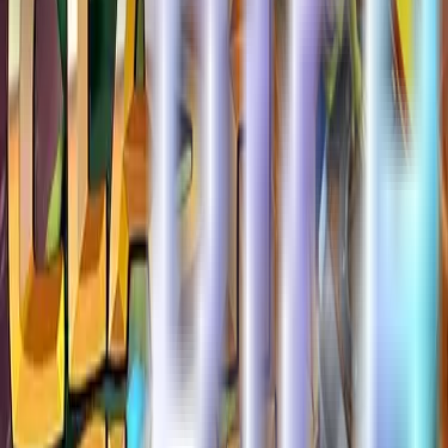
- Aman & resmi — semua link disediakan langsung oleh
tim TSG4D
- Mendukung semua provider — Telkomsel, IndiHome,
XL, Tri, Smartfren, Biznet
- Bisa diakses 24 jam — kapan pun Anda butuh login
atau transaksi
- Kompatibel di semua perangkat — Android, iOS, PC,
maupun tablet
Cara Mengakses TSG4D Saat
Diblokir
Jika Anda menemukan halaman tidak dapat dibuka atau
muncul peringatan dari Internet Positif, ikuti langkah
sederhana berikut: