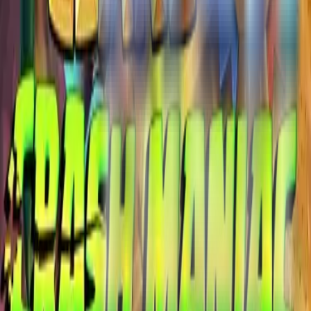
Agar pengalaman Anda di TSG4D tetap menyenangkan,
perhatikan beberapa hal berikut:
- Selalu gunakan link alternatif resmi dari situs utama,
jangan dari pihak ketiga yang tidak dikenal.
- Jangan pernah membagikan username dan password
kepada siapa pun.
- Pastikan koneksi internet stabil sebelum melakukan
transaksi.
- Hubungi Live Chat TSG4D jika menemui kendala —
tersedia 24 jam nonstop.
Kesimpulan