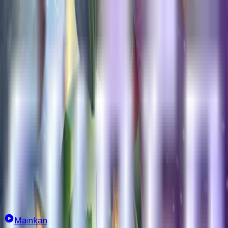
Daftar
Masuk
casino
Cari Permainan
limbo+
spire+
clash of clans super scatter super rich
fury of anubis
crazy time
crash game
for you
slot
live casino
4
arcade
fishing
2820
645
111
35
Provider :
SUPER RICH
Filter :
TERKENAL
Mainkan