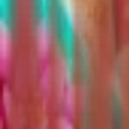
TSG4D
merupakan salah satu situs hiburan online palin
Namun, seperti banyak situs lainnya, akses ke TSG4D seri
internet di Indonesia seperti Telkomsel, IndiHome, XL, Tr
digunakan kapan saja tanpa kendala.
Apa Itu Link Alternatif TSG4D?
Link alternatif TSG4D
adalah URL pengganti yang dibuat 
layanan internet. Dengan menggunakan link alternatif r
biasanya memperlambat koneksi. Cukup klik link terbaru
Kenapa TSG4D Sering Terkena Blokir I
Pemblokiran oleh Internet Positif dilakukan secara otom