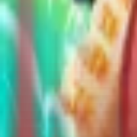
Horus Glory
Queen Maker
Sugar Blast Frenzy
Queen Maker
Warriors Temple
Queen Maker
Rooster Blitz
Queen Maker
Gold Rush Bonanza
Queen Maker
Pirate's Treasure
Queen Maker
Merlin's Saga
Queen Maker
Leppy's Loot
Queen Maker
London Mystery
Queen Maker
Gold Mine
Queen Maker
Almighty Greek
Queen Maker
Piggy Heist
Queen Maker
Hippo Splash
Queen Maker
14
/
14
Game
Page
1
of
1
TSG4D Link Alternatif Anti I