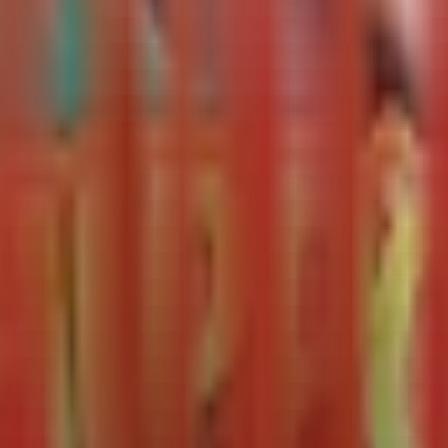
apat dibuka melalui browser biasa. Untuk menjaga keny
begitu, aktivitas Anda di TSG4D tidak akan terhenti.
atif TSG4D Terbaru
TSG4D anti Internet Positif yang resmi:
an
tim TSG4D
Tri, Smartfren, Biznet
 transaksi
upun tablet