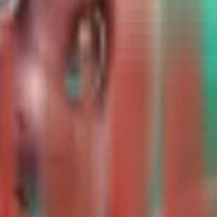
an menarik dengan sistem yang aman dan transparan.
 maupun sistem Nawala yang diterapkan oleh provider
 rutin menyediakan link alternatif terbaru yang dapat
skipun domain aslinya sedang diblokir oleh penyedia
anti DNS, atau menggunakan aplikasi tambahan yang
ftar akun TSG4D dengan lancar.
ategori tertentu oleh Kemenkominfo. Hal ini