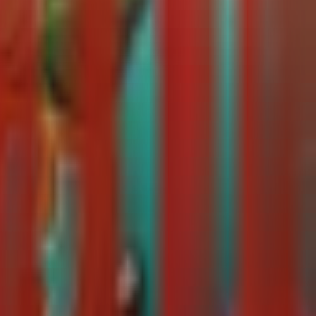
na berikut: