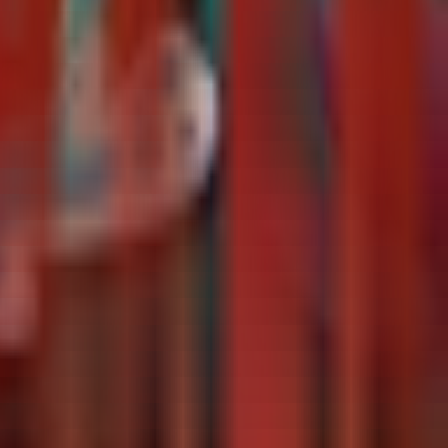
lternatif terbaru anti Nawala, member tetap bisa
login
ink resmi yang diperbarui secara berkala agar
pdate link terbaru TSG4D setiap saat.