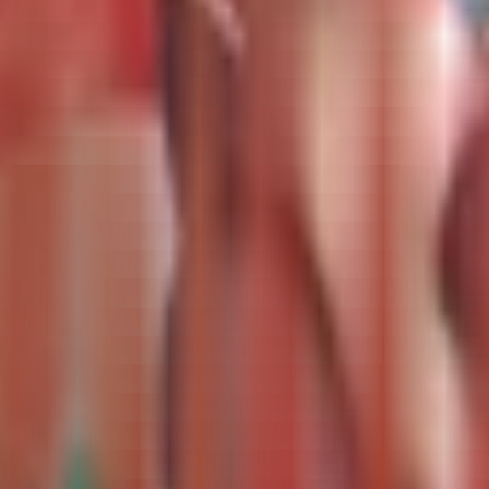
g populer di Indonesia yang menawarkan berbagai permain
ng kali terkendala oleh pemblokiran dari Internet Positif
i, dan Smartfren. Untuk mengatasi hal ini, tim TSG4D secara
khusus untuk memberikan akses langsung ke situs utama me
esmi, member tidak perlu lagi repot memasang VPN, mengg
 yang tersedia, Anda sudah bisa langsung login maupun da
nternet Positif?
atis terhadap berbagai domain yang dianggap masuk dalam k