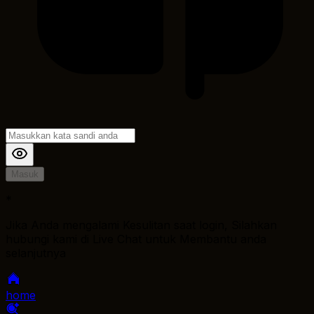
Masuk
*
Jika Anda mengalami Kesulitan saat login, Silahkan
hubungi kami di Live Chat untuk Membantu anda
selanjutnya
home