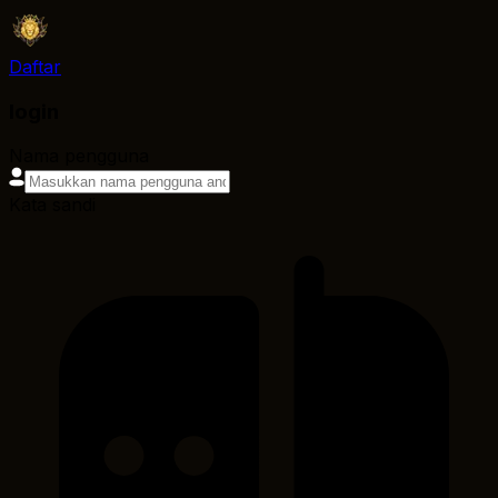
Daftar
login
Nama pengguna
Kata sandi