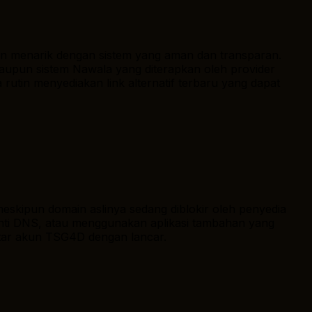
an menarik dengan sistem yang aman dan transparan.
 maupun sistem Nawala yang diterapkan oleh provider
 rutin menyediakan link alternatif terbaru yang dapat
skipun domain aslinya sedang diblokir oleh penyedia
anti DNS, atau menggunakan aplikasi tambahan yang
ftar akun TSG4D dengan lancar.