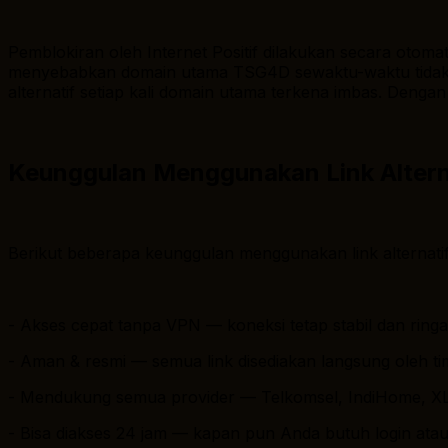
Pemblokiran oleh Internet Positif dilakukan secara otom
menyebabkan domain utama TSG4D sewaktu-waktu tidak d
alternatif setiap kali domain utama terkena imbas. Dengan 
Keunggulan Menggunakan Link Altern
Berikut beberapa keunggulan menggunakan link alternatif 
- Akses cepat tanpa VPN — koneksi tetap stabil dan ring
- Aman & resmi — semua link disediakan langsung oleh 
- Mendukung semua provider — Telkomsel, IndiHome, XL, 
- Bisa diakses 24 jam — kapan pun Anda butuh login atau