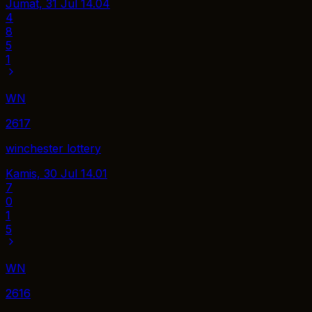
Jumat, 31 Jul
14.04
4
8
5
1
WN
2617
winchester lottery
Kamis, 30 Jul
14.01
7
0
1
5
WN
2616