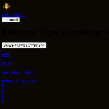
Daftar
Masuk
kembali
Keluaran Togel
winchester l
WINCHESTER LOTTERY
WN
2624
winchester lottery
Kamis, 06 Agu
14.01
5
6
0
6