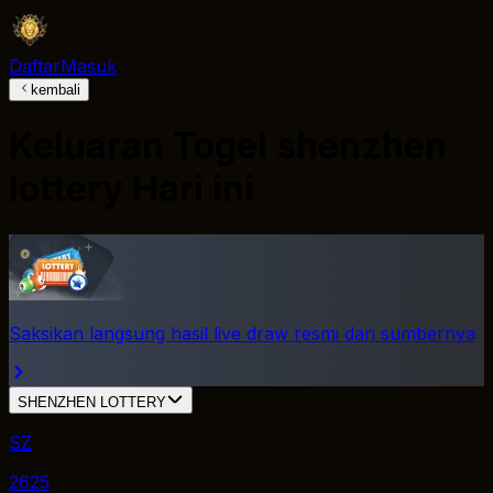
Daftar
Masuk
kembali
Keluaran Togel
shenzhen
lottery
Hari ini
Saksikan langsung hasil live draw resmi dari sumbernya
SHENZHEN LOTTERY
SZ
2625