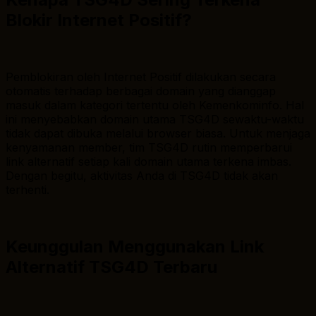
Blokir Internet Positif?
Pemblokiran oleh Internet Positif dilakukan secara
otomatis terhadap berbagai domain yang dianggap
masuk dalam kategori tertentu oleh Kemenkominfo. Hal
ini menyebabkan domain utama TSG4D sewaktu-waktu
tidak dapat dibuka melalui browser biasa. Untuk menjaga
kenyamanan member, tim TSG4D rutin memperbarui
link alternatif setiap kali domain utama terkena imbas.
Dengan begitu, aktivitas Anda di TSG4D tidak akan
terhenti.
Keunggulan Menggunakan Link
Alternatif TSG4D Terbaru