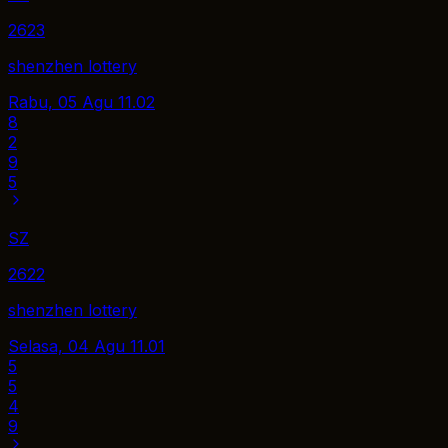
2623
shenzhen lottery
Rabu, 05 Agu
11.02
8
2
9
5
SZ
2622
shenzhen lottery
Selasa, 04 Agu
11.01
5
5
4
9