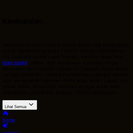
Kesimpulan
Pemblokiran oleh Internet Positif bukan lagi penghalang
untuk menikmati layanan TSG4D. Dengan tersedianya
link alternatif terbaru anti Nawala, member tetap bisa
login tsg4d
, daftar, dan melakukan transaksi tanpa
hambatan dari provider manapun. Pastikan Anda selalu
menggunakan link resmi yang diperbarui secara berkala
agar pengalaman bermain Anda tetap aman, cepat, dan
bebas blokir. Bookmark halaman ini agar Anda tidak
ketinggalan update link terbaru TSG4D setiap saat.
Lihat Semua
home
explore