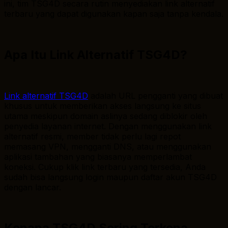
ini, tim TSG4D secara rutin menyediakan link alternatif
terbaru yang dapat digunakan kapan saja tanpa kendala.
Apa Itu Link Alternatif TSG4D?
Link alternatif TSG4D
adalah URL pengganti yang dibuat
khusus untuk memberikan akses langsung ke situs
utama meskipun domain aslinya sedang diblokir oleh
penyedia layanan internet. Dengan menggunakan link
alternatif resmi, member tidak perlu lagi repot
memasang VPN, mengganti DNS, atau menggunakan
aplikasi tambahan yang biasanya memperlambat
koneksi. Cukup klik link terbaru yang tersedia, Anda
sudah bisa langsung login maupun daftar akun TSG4D
dengan lancar.
Kenapa TSG4D Sering Terkena