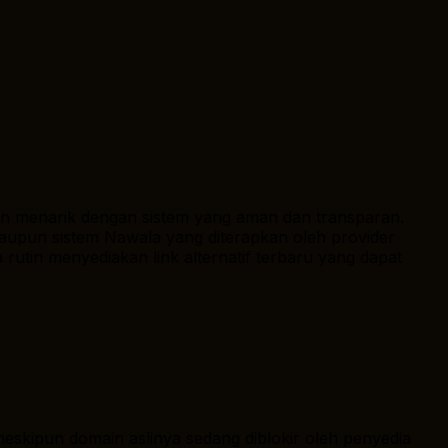
an menarik dengan sistem yang aman dan transparan.
 maupun sistem Nawala yang diterapkan oleh provider
 rutin menyediakan link alternatif terbaru yang dapat
skipun domain aslinya sedang diblokir oleh penyedia