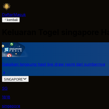
Daftar
Masuk
kembali
Keluaran Togel
singapore
Ha
Saksikan langsung hasil live draw resmi dari sumbernya
SINGAPORE
SG
1818
singapore