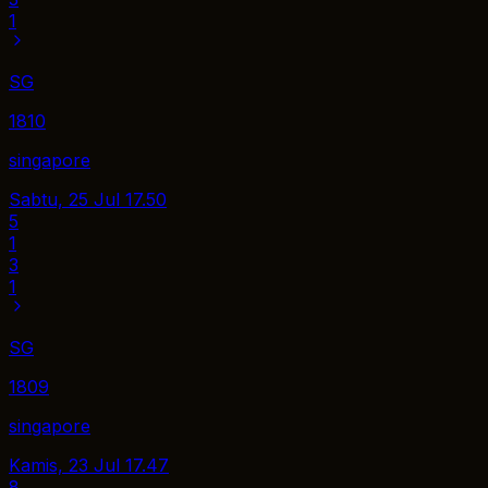
1
SG
1810
singapore
Sabtu, 25 Jul
17.50
5
1
3
1
SG
1809
singapore
Kamis, 23 Jul
17.47
8